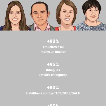
+90%
Titulaires d’au
moins un master
+95%
Bilingues
(et 50% trilingues)
+80%
Habilités à corriger TCF/DELF/DALF