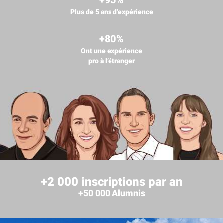
+95%
Plus de 5 ans d’expérience
+80%
Ont une expérience
pro à l’étranger
+2 000 inscriptions par an
+50 000 Alumnis