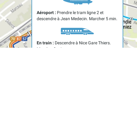
Aéroport :
Prendre le tram ligne 2 et
descendre à Jean Medecin. Marcher 5 min.
En train :
Descendre à Nice Gare Thiers.
Marcher 8 min.
En tram :
Ligne 1 - Descendre à Gare de
Nice Ville. Marcher 5 min. Ligne 2 -
Descendre à Jean Médecin. Marcher 5 min.
En bus :
Lignes 70, 57. Descendre à Notre
Dame, Toselli ou Raimbaldi Lépante.
Marcher 2 min.