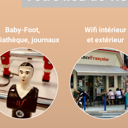
Baby-Foot,
Wifi intérieur
athèque, journaux
et extérieur