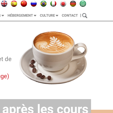
|
S
HÉBERGEMENT
CULTURE
CONTACT
et de
uge)
e après les cours