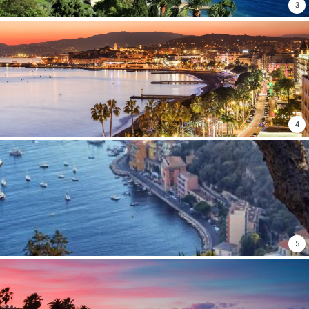
3
4
5