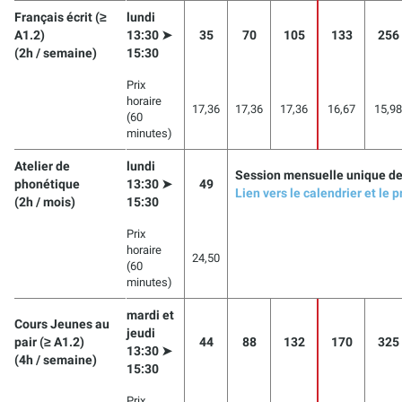
Français écrit (≥
lundi
A1.2)
13:30 ➤
35
70
105
133
256
(2h / semaine)
15:30
Prix
horaire
17,36
17,36
17,36
16,67
15,98
(60
minutes)
Atelier de
lundi
Session mensuelle unique de
phonétique
13:30 ➤
49
Lien vers le calendrier et l
(2h / mois)
15:30
Prix
horaire
24,50
(60
minutes)
mardi et
Cours Jeunes au
jeudi
pair (≥ A1.2)
44
88
132
170
325
13:30 ➤
(4h / semaine)
15:30
Prix