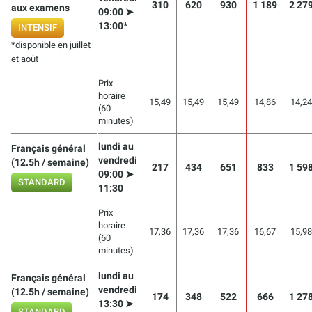
310
620
930
1 189
2 27
aux examens
09:00 ➤
13:00*
INTENSIF
*disponible en juillet
et août
Prix
horaire
15,49
15,49
15,49
14,86
14,24
(60
minutes)
lundi au
Français général
vendredi
(12.5h / semaine)
217
434
651
833
1 59
09:00 ➤
STANDARD
11:30
Prix
horaire
17,36
17,36
17,36
16,67
15,98
(60
minutes)
lundi au
Français général
vendredi
(12.5h / semaine)
174
348
522
666
1 27
13:30 ➤
STANDARD