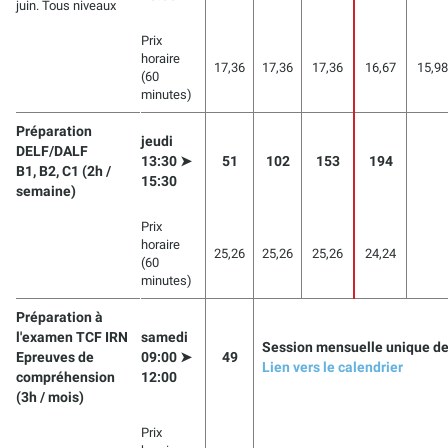
juin. Tous niveaux
Prix
horaire
17,36
17,36
17,36
16,67
15,98
(60
minutes)
Préparation
jeudi
DELF/DALF
13:30 ➤
51
102
153
194
B1, B2, C1 (2h /
15:30
semaine)
Prix
horaire
25,26
25,26
25,26
24,24
(60
minutes)
Préparation à
l'examen TCF IRN
samedi
Session mensuelle unique de
Epreuves de
09:00 ➤
49
Lien vers le calendrier
compréhension
12:00
(3h / mois)
Prix