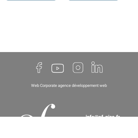
Web Corporate
agence développement web
info@af-nice.fr
(+33) 04 93 62 67 66
8 rue de Paris, 06000 Nice