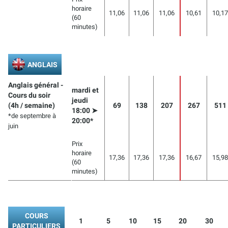
horaire
11,06
11,06
11,06
10,61
10,17
(60
minutes)
ANGLAIS
Anglais général -
mardi et
Cours du soir
jeudi
(4h / semaine)
69
138
207
267
511
18:00 ➤
*de septembre à
20:00*
juin
Prix
horaire
17,36
17,36
17,36
16,67
15,98
(60
minutes)
COURS
1
5
10
15
20
30
PARTICULIERS