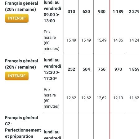
lundi au
Français général
vendredi
(20h / semaine)
310
620
930
1 189
2 27
09:00 ➤
INTENSIF
13:00
Prix
horaire
15,49
15,49
15,49
14,86
14,24
(60
minutes)
lundi au
Français général
vendredi
(20h / semaine)
252
504
756
970
1 85
13:30 ➤
INTENSIF
17:30*
Prix
horaire
12,62
12,62
12,62
12,13
11,62
(60
minutes)
Français général
C2 :
Perfectionnement
lundi au
et préparation
vendredi