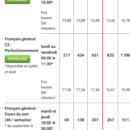
16:00*
Prix
horaire
13,88
13,88
13,88
13,33
12,78
(60
minutes)
Français général
C2 :
lundi au
Perfectionnement
vendredi
217
434
651
833
1 59
09:00 ➤
STANDARD
11:30*
*disponible en juillet
et août
Prix
horaire
17,36
17,36
17,36
16,67
15,98
(60
minutes)
Français général -
mardi et
Cours du soir
jeudi
(4h / semaine)
69
138
207
267
511
18:00 ➤
* de septembre à
20:00*