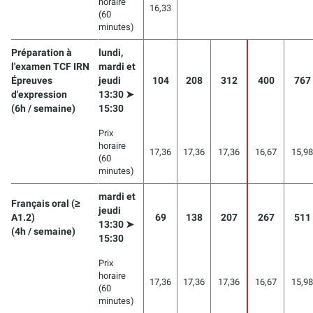
horaire
16,33
(60
minutes)
Préparation à
lundi,
l'examen TCF IRN
mardi et
Épreuves
jeudi
104
208
312
400
767
d'expression
13:30 ➤
(6h / semaine)
15:30
Prix
horaire
17,36
17,36
17,36
16,67
15,98
(60
minutes)
mardi et
Français oral (≥
jeudi
A1.2)
69
138
207
267
511
13:30 ➤
(4h / semaine)
15:30
Prix
horaire
17,36
17,36
17,36
16,67
15,98
(60
minutes)