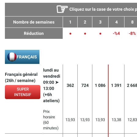
☞
Cliquez sur la case de votre choix 
Nombre de semaines
1
2
3
4
8
Réduction
●
●
●
-%4
-8%
FRANÇAIS
lundi au
Français général
vendredi
(26h / semaine)
09:00 ➤
362
724
1 086
1 391
2 66
13:00
SUPER
(+6h
INTENSIF
ateliers)
Prix
horaire
13,93
13,93
13,93
13,38
12,83
(60
minutes)