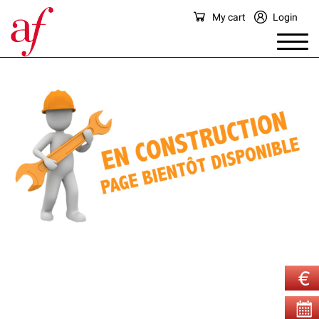
My cart
Login